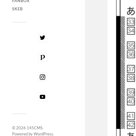
FANBOX
SKEB
© 2026
145CMS
.
Powered by
WordPress
.