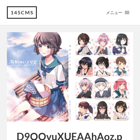
145CMS
メニュー
D9QOvuXUEAAhAoz.p